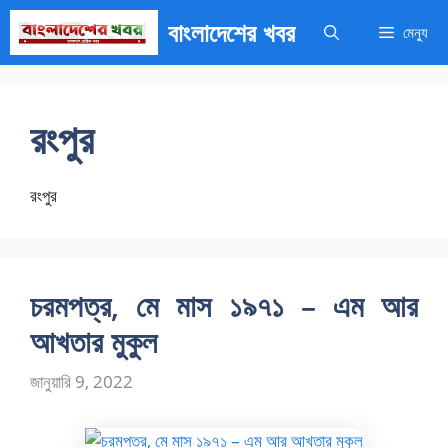
এড়িেয়
বাংলাদেশের খবর
মেন্যু
লেখায়
যান
রংপুর
রংপুর
চরমপত্র, মে মাস ১৯৭১ – এম আর
আখতার মুকুল
জানুয়ারি 9, 2022