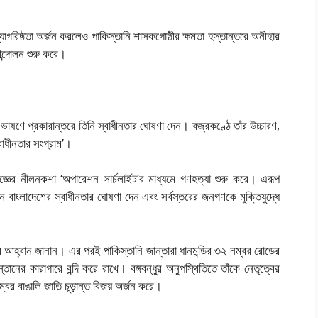
গরিষ্ঠতা অর্জন করলেও পাকিস্তানি শাসকগোষ্ঠীর ক্ষমতা হস্তান্তরে অনীহার
আন্দোলন শুরু করে।
াষণে প্রকারান্তরে তিনি স্বাধীনতার ঘোষণা দেন। বজ্রকণ্ঠে তাঁর উচ্চারণ,
বাধীনতার সংগ্রাম’।
নযজ্ঞের নীলনকশা ‘অপারেশন সার্চলাইট’র মাধ্যমে গণহত্যা শুরু করে। এরূপ
রহমান বাংলাদেশের স্বাধীনতার ঘোষণা দেন এবং সর্বস্তরের জনগণকে মুক্তিযুদ্ধে
য়ার আহ্বান জানান। এর পরই পাকিস্তানি জান্তারা ধানমন্ডির ৩২ নম্বর রোডের
্তানের কারাগারে বন্দি করে রাখে। বঙ্গবন্ধুর অনুপস্থিতিতে তাঁকে নেতৃত্বের
বর বাঙালি জাতি চূড়ান্ত বিজয় অর্জন করে।