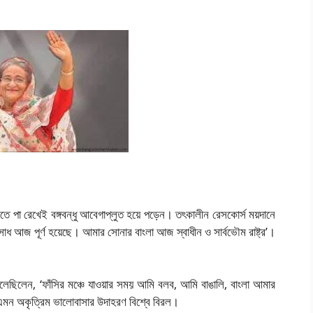
িতে পা রেখেই বঙ্গবন্ধু আবেগাপ্লুত হয়ে পড়েন। তৎকালীন রেসকোর্স ময়দানে
সাধ আজ পূর্ণ হয়েছে। আমার সোনার বাংলা আজ স্বাধীন ও সার্বভৌম রাষ্ট্র’।
ধু বলেছিলেন, ‘ফাঁসির মঞ্চে যাওয়ার সময় আমি বলব, আমি বাঙালি, বাংলা আমার
এমন অকৃত্রিম ভালোবাসার উদাহরণ বিশ্বে বিরল।