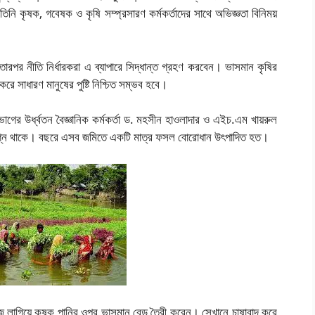
তিনি কৃষক, গবেষক ও কৃষি সম্প্রসারণ কর্মকর্তাদের সাথে অভিজ্ঞতা বিনিময়
ারপর নীতি নির্ধারকরা এ ব্যাপারে সিদ্ধান্ত গ্রহণ করবেন। ভাসমান কৃষির
করে সাধারণ মানুষের পুষ্টি নিশ্চিত সম্ভব হবে।
গের উর্ধ্বতন বৈজ্ঞানিক কর্মকর্তা ড. মহসীন হাওলাদার ও এইচ.এম খায়রুল
মগ্ন থাকে। বছরে এসব জমিতে একটি মাত্র ফসল বোরোধান উৎপাদিত হত।
াজে লাগিয়ে কৃষক পানির ওপর ভাসমান বেড তৈরী করেন। সেখানে চাষাবাদ করে