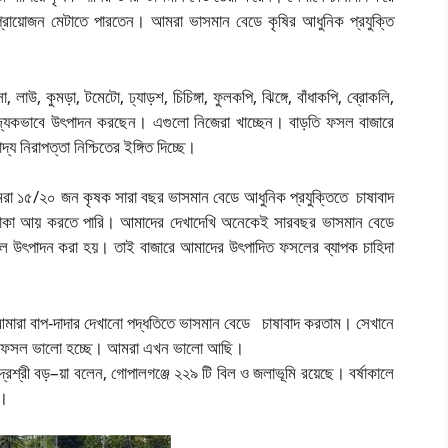
্রায়োজন মেটাতে পারতেন। আমরা ভাসমান বেডে কৃষির আধুনিক প্রযুক্তি
 লাউ, কুমড়া, টমেটো, ঢ্যাড়শ, চিচিঙ্গা, ফুলকপি, ঝিঙ্গে, বাঁধাকপি, ব্রোকলি,
জ্যিকভাবে উৎপাদন করছেন। এগুলো নিজেরা খাচ্ছেন। বাড়তি ফসল বাজারে
য নিরাপত্তা নিশ্চিতের ইঙ্গিত দিচ্ছে।
, আমরা ১৫/২০ জন কৃষক সারা বছর ভাসমান বেডে আধুনিক প্রযুক্তিতে চাষাবাদ
 টাকা আয় করতে পারি। আমাদের দেখাদেখি অনেকেই সারবছর ভাসমান বেডে
 ফসল উৎপাদন করা হয়। তাই বাজারে আমাদের উৎপাদিত ফসলের ব্যাপক চাহিদা
আগে আমারা বাপ-দাদার দেখানো পদ্ধতিতে ভাসমান বেডে চাষাবাদ করতাম। সেখানে
পর ফসল ভালো হচ্ছে। আমরা এখন ভালো আছি।
ন্দ্রশ্রী বড়–য়া বলেন, গোপালগঞ্জে ২২৯ টি বিল ও জলাভূমি রয়েছে। বর্ষাকালে
য়।