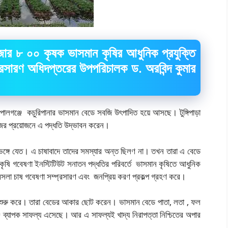
র ৮ ০০ কৃষক ভাসমান কৃষির আধুনিক প্রযুক্তি
্রসারণ অধিদপ্তরের উপপরিচালক ড. অরবিন্দ কুমার
ালগঞ্জে কচুরিপানার ভাসমান বেডে সবজি উৎপাদিত হয়ে আসছে। টুঙ্গিপাড়া
জের প্রয়োজনে এ পদ্ধতি উদ্ভাবন করেন।
্গে যেত। এ চাষাবাদে তাদের সমস্যার অন্ত ছিলণ না। তখন তারা এ বেডে
ৃষি গবেষণা ইনস্টিটিউট সনাতন পদ্ধতির পরিবর্তে ভাসমান কৃষিতে আধুনিক
সলা চাষ গবেষণা সম্প্রসারণ এবং জনপ্রিয় করণ প্রকল্প গ্রহণ করে।
জ শুরু করে। তারা বেডের আকার ছোট করেন। ভাসমান বেডে পাতা, লতা , ফল
 ব্যাপক সাফল্য এসেছে। আর এ সাফল্যই খাদ্য নিরাপত্তা নিশ্চিতের অপার