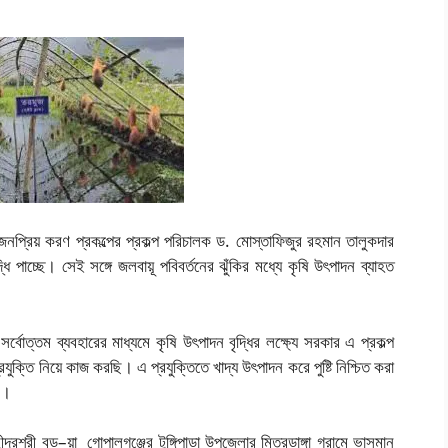
প্রিয় করণ প্রকল্পের প্রকল্প পরিচালক ড. মোস্তাফিজুর রহমান তালুকদার
 পাচ্ছে। সেই সঙ্গে জলবায়ূ পবিবর্তনের ঝুঁকির মধ্যে কৃষি উৎপাদন ব্যাহত
বোত্তম ব্যবহারের মাধ্যমে কৃষি উৎপাদন বৃদ্ধির লক্ষ্যে সরকার এ প্রকল্প
্তি নিয়ে কাজ করছি। এ প্রযুক্তিতে খাদ্য উৎপাদন করে পুষ্টি নিশ্চিত করা
ে।
্দ্রশ্রী বড়–য়া গোপালগঞ্জের টুঙ্গিপাড়া উপজেলার মিত্রডাঙ্গা গ্রামে ভাসমান