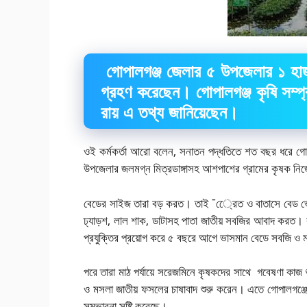
গোপালগঞ্জ জেলার ৫ উপজেলার ১ হাজা
গ্রহণ করেছেন। গোপালগঞ্জ কৃষি সম্প
রায় এ তথ্য জানিয়েছেন।
ওই কর্মকর্তা আরো বলেন, সনাতন পদ্ধতিতে শত বছর ধরে গোপ
উপজেলার জলমগ্ন মিত্রডাঙ্গাসহ আশপাশের গ্রামের কৃষক নি
বেডের সাইজ তারা বড় করত। তাই ¯্রেেত ও বাতাসে বেড ভেঙ
ঢ্যাড়শ, লাল শাক, ডাটাসহ পাতা জাতীয় সবজির আবাদ করত। ক
প্রযুক্তির প্রয়োগ করে ৫ বছরে আগে ভাসমান বেডে সবজি ও ম
পরে তারা মাঠ পর্যায়ে সরেজমিনে কৃষকদের সাথে গবেষণা কা
ও মসলা জাতীয় ফসলের চাষাবাদ শুরু করেন। এতে গোপালগঞ্জে
সম্ভাবনা সৃষ্টি করেছে।